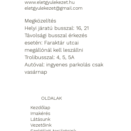
www.eletgyulekezet.hu
eletgyulekezet@gmail.com
Megközelítés
Helyi járatú busszal: 16, 21
Távolsági busszal érkezés
esetén: Faraktár utcai
megállónál kell leszállni
Trolibusszal: 4, 5, 5A
Autóval: ingyenes parkolás csak
vasárnap
OLDALAK
Kezdőlap
Imakérés
Látásunk
Vezetőink
Szolgálati területeink