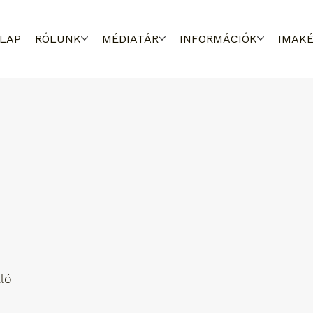
LAP
RÓLUNK
MÉDIATÁR
INFORMÁCIÓK
IMAK
aló