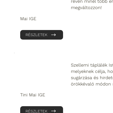
révén minél több 
megváltozzon!
Mai IGE
RÉSZLETEK
Szellemi táplálék Is
melyeknek célja, h
sugárzása és hirdet
örökkévaló módon 
Tini Mai IGE
RÉSZLETEK