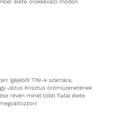
ember élete örökkévaló módon
ten Igéjéből TINI-k számára,
ogy Jézus Krisztus örömüzenetének
ése révén minél több fiatal élete
megváltozzon!