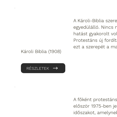
A Károli-Biblia sze
egyedülálló. Nincs
hatást gyakorolt vo
Protestáns új fordí
ezt a szerepét a m
Károli Biblia (1908)
RÉSZLETEK
A főként protestáns
először 1975-ben je
időszakot, amelyne