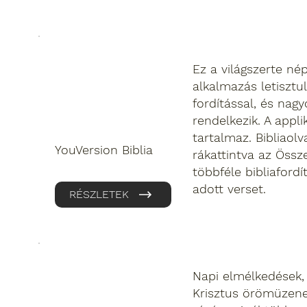
Ez a világszerte n
alkalmazás letisztu
fordítással, és nag
rendelkezik. A appli
tartalmaz. Bibliaol
YouVersion Biblia
rákattintva az Össz
többféle bibliafordí
adott verset.
RÉSZLETEK
Napi elmélkedések,
Krisztus örömüzene