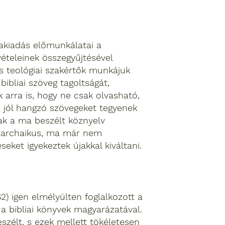
iakiadás előmunkálatai a
vételeinek összegyűjtésével
us teológiai szakértők munkájuk
bibliai szöveg tagoltságát,
 arra is, hogy ne csak olvasható,
 jól hangzó szövegeket tegyenek
ak a ma beszélt köznyelv
az archaikus, ma már nem
seket igyekeztek újakkal kiváltani.
2) igen elmélyülten foglalkozott a
s a bibliai könyvek magyarázatával.
szélt, s ezek mellett tökéletesen