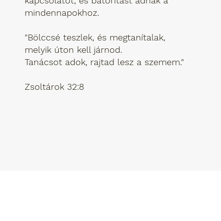
kapcsolatot, és bátorítást adnak a
mindennapokhoz.
"Bölccsé teszlek, és megtanítalak,
melyik úton kell járnod.
Tanácsot adok, rajtad lesz a szemem."
Zsoltárok 32:8