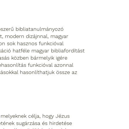
épszerű bibliatanulmányozó
lt, modern dizájnnal, magyar
yon sok hasznos funkcióval
káció hatféle magyar bibliafordítást
vasás közben bármelyik igére
ehasonlítás funkcióval azonnal
tásokkal hasonlíthatjuk össze az
 melyeknek célja, hogy Jézus
tének sugárzása és hirdetése