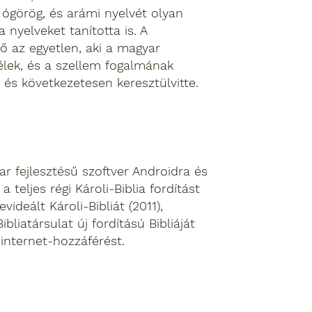
, ógörög, és arámi nyelvét olyan
 nyelveket tanította is. A
 ő az egyetlen, aki a magyar
lélek, és a szellem fogalmának
, és következetesen keresztülvitte.
r fejlesztésű szoftver Androidra és
 teljes régi Károli-Biblia fordítást
videált Károli-Bibliát (2011),
bliatársulat új fordítású Bibliáját
 internet-hozzáférést.