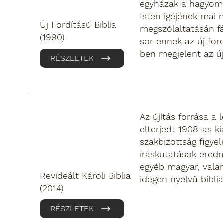
egyházak a hagyomán
Isten igéjének mai 
Új Fordítású Biblia
megszólaltatásán fá
(1990)
sor ennek az új ford
ben megjelent az új 
RÉSZLETEK
Az újítás forrása 
elterjedt 1908-as ki
szakbizottság figye
íráskutatások eredm
egyéb magyar, vala
Revideált Károli Biblia
idegen nyelvű bibliaf
(2014)
RÉSZLETEK