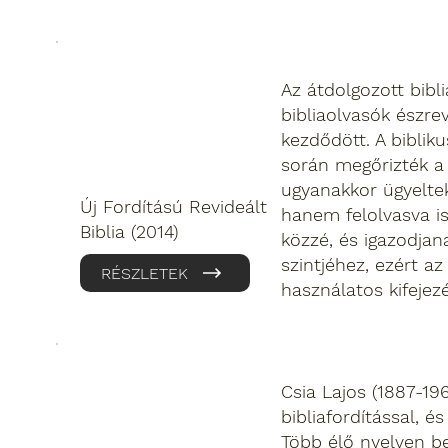
Az átdolgozott bibl
bibliaolvasók észre
kezdődött. A biblik
során megőrizték a 
ugyanakkor ügyeltek
Új Fordítású Revideált
hanem felolvasva is
Biblia (2014)
közzé, és igazodjan
szintjéhez, ezért 
RÉSZLETEK
használatos kifejezé
Csia Lajos (1887-196
bibliafordítással, é
Több élő nyelven be