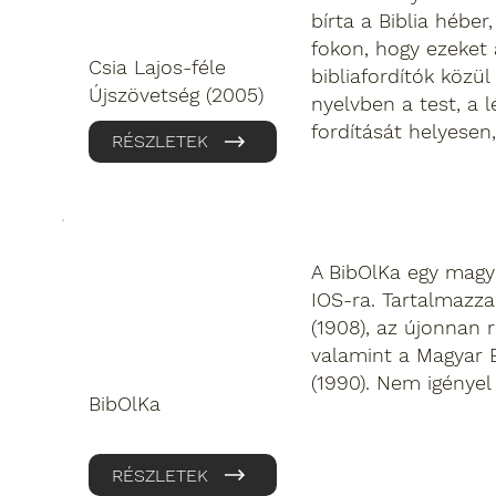
bírta a Biblia héber
fokon, hogy ezeket a
Csia Lajos-féle
bibliafordítók közül
Újszövetség (2005)
nyelvben a test, a 
fordítását helyesen
RÉSZLETEK
A BibOlKa egy magya
IOS-ra. Tartalmazza a
(1908), az újonnan re
valamint a Magyar Bi
(1990). Nem igényel
BibOlKa
RÉSZLETEK