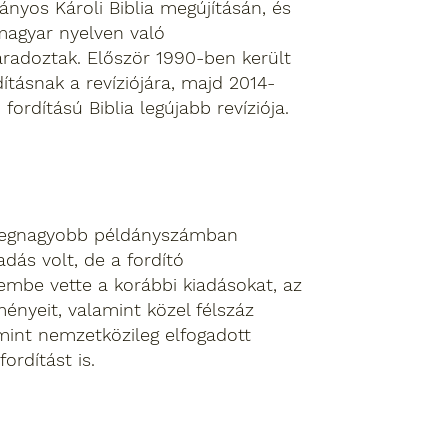
yos Károli Biblia megújításán, és
magyar nyelven való
radoztak. Először 1990-ben került
ításnak a revíziójára, majd 2014-
fordítású Biblia legújabb revíziója.
a legnagyobb példányszámban
adás volt, de a fordító
lembe vette a korábbi kiadásokat, az
ényeit, valamint közel félszáz
mint nemzetközileg elfogadott
ordítást is.