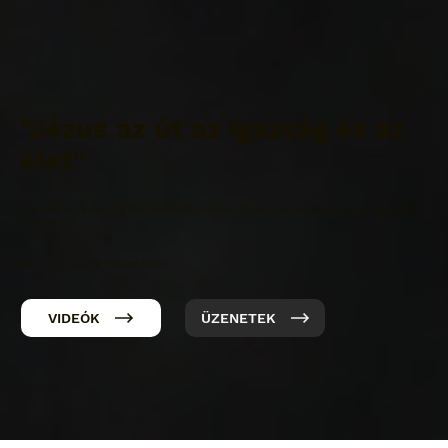
"Jézus az út az igazság és az
élet"
​Szeretettel várunk istentiszteleti alkalmainkra. Alkalom kezdés: Minden vasárnap délelőtt
10:00 órától
Bátorító üzenetek minden hétre:
VIDEÓK
ÜZENETEK