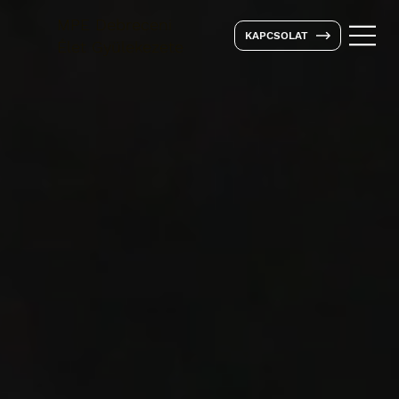
MPE Debreceni
KAPCSOLAT
Élet Gyülekezete